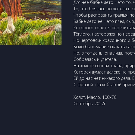
Для неё бабье лето – это то, 
То, что боялась но хотела в с
Чтобы расправить крылья, по
Бабье лето её – это плед, сыр
Которого хочется перечитыва
Тёплого, настороженно нере
Но чертовски красочного и б
Было бы желание скакать гало
Но, в тот день, она лишь пост
Собралась и улетела.
На холсте сочная трава, прир
Которая думает далеко не пр
Ей до нас нет никакого дела. 
С фразой «за кобылкой прис
Холст. Масло. 100х70.
Сентябрь 2022г