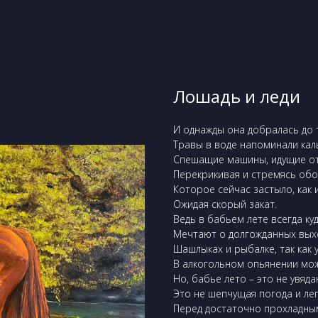
Лошадь и леди
И однажды она добралась до 
Травы в воде напоминали кал
Спешащие машины, идущие отку
Перекрикивая и стремясь обо
Которое сейчас застыло, как 
Ожидая скорый закат.
Ведь в бабьем лете всегда куд
Мечтают о долгожданных вых
Шашлыках и рыбалке, так как у
В алкогольном опьянении мож
Но, бабье лето – это не увя
Это не шепчущая погода и лег
Перед достаточно прохладны