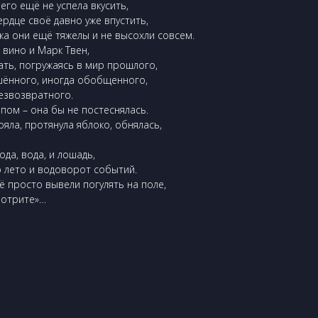
чего ещё не успела вкусить,
ердце своё давно уже впустить,
ка они ещё тяжелы и не высохли совсем.
, вино и Марк Твен,
ть, погружаясь в мир прошлого,
шённого, иногда обобщенного,
езвозвратного.
пом – она бы не постеснялась.
ояла, протянула яблоко, обнялась,
ода, вода, и лошадь,
о лето и водоворот событий.
Её просто вывели погулять на поле,
мотрите»…