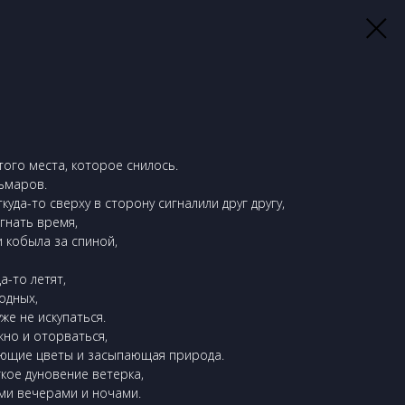
того места, которое снилось.
ьмаров.
да-то сверху в сторону сигналили друг другу,
гнать время,
и кобыла за спиной,
а-то летят,
одных,
же не искупаться.
но и оторваться,
дающие цветы и засыпающая природа.
кое дуновение ветерка,
ми вечерами и ночами.