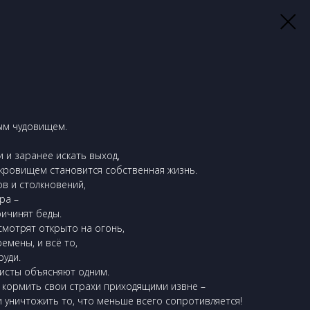
ым чудовищем.
 и заранее искать выход,
кровищем становится собственная жизнь.
в и столкновений,
ра –
ричинят беды.
мотрят открыто на огонь,
емены, и всё то,
руди.
листы объясняют одним.
 кормить свои страхи приходящими извне –
и уничтожить то, что меньше всего сопротивляется!