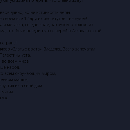
ту сытую жизнь потерять, что славно живут
вере давно, но не истинность веры.
 своём все 12 других институтов - не нужен!
а и металла, создав храм, как купол, а только из
ма, что были воздвигнуты с верой в Аллаха на этой
 стране!
ияхов «Златые врата», Владелец Всего запечатал
Палестины уста.
, во всём мире,
ше народ,
 со всем окружающим миром,
венном марше,
впустил их в свой дом…
 Бытия.
глас -