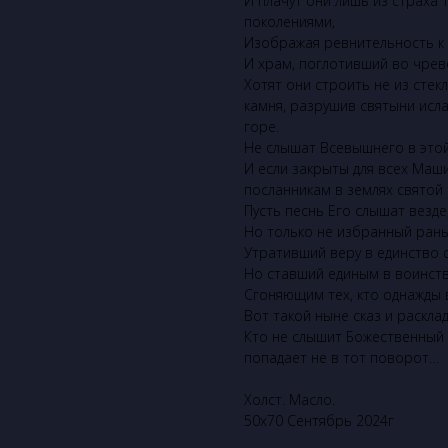
И плачут они лишь из страха 
поколениями,
Изображая ревнительность к 
И храм, поглотивший во чреве
Хотят они строить не из стекл
камня, разрушив святыни исла
горе.
Не слышат Всевышнего в этой
И если закрыты для всех Маш
посланникам в землях святой 
Пусть песнь Его слышат везде
Но только не избранный рань
Утративший веру в единство
Но ставший единым в воинст
Сгоняющим тех, кто однажды 
Вот такой ныне сказ и расклад
Кто не слышит Божественный 
попадает не в тот поворот…
Холст. Масло.
50х70 Сентябрь 2024г