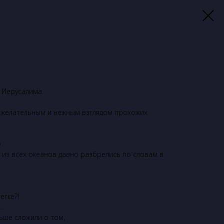
 Иерусалима.
брожелательным и нежным взглядом прохожих
.
 из всех океанов давно разбрелись по словам в
егке?!
…
ьше сложили о том,