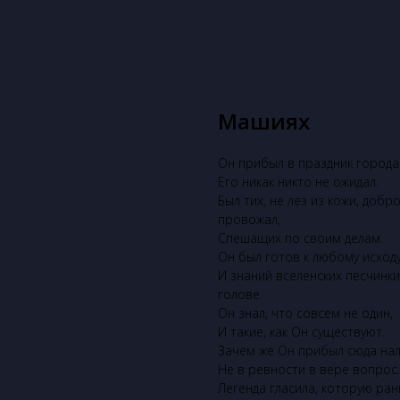
Машиях
Он прибыл в праздник города
Его никак никто не ожидал.
Был тих, не лез из кожи, до
провожал,
Спешащих по своим делам.
Он был готов к любому исходу
И знаний вселенских песчинки
голове.
Он знал, что совсем не один,
И такие, как Он существуют.
Зачем же Он прибыл сюда нал
Не в ревности в вере вопрос
Легенда гласила, которую ран