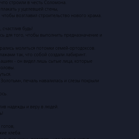
 что строили в честь Соломона.
 плакать у уцелевшей стены,
, чтобы возглавил строительство нового храма.
, счастлив будь!
есь для того, чтобы выполнить предназначение и
брались молиться потомки семей-ортодоксов.
лажами так, что собой создали лабиринт.
Машиях - он видел лишь сытые лица, которые
головы.
уться.
 Золотым», печаль навалилась и слезы покрыли
ось.
тив надежды и веру в людей.
ь!
 готов,
жие хлеба.