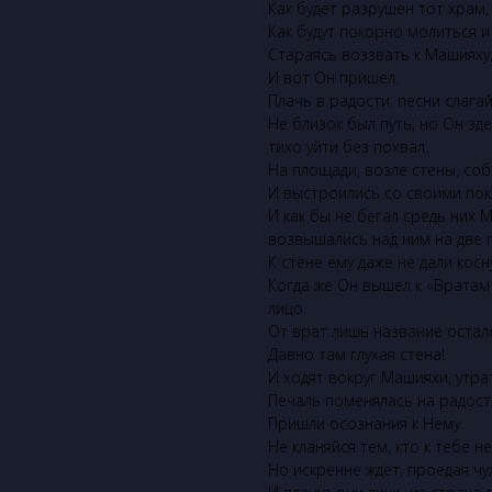
Как будет разрушен тот храм,
Как будут покорно молиться и
Стараясь воззвать к Машияху
И вот Он пришел.
Плачь в радости, песни слагай
Не близок был путь, но Он зд
тихо уйти без похвал.
На площади, возле стены, со
И выстроились со своими пок
И как бы не бегал средь них 
возвышались над ним на две 
К стене ему даже не дали косн
Когда же Он вышел к «Вратам
лицо.
От врат лишь название остал
Давно там глухая стена!
И ходят вокруг Машияхи, утра
Печаль поменялась на радост
Пришли осознания к Нему.
Не кланяйся тем, кто к тебе не
Но искренне ждёт, проедая чу