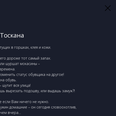
 Тоскана
тущих в горшках, клея и кожи.
сего дороже тот самый запах.
 или шуршат мокасины –
 времена.
изменить статус обувщика на другое!
на обувь.
 шутит вся улица!
ишь вырезать подошву, или выдашь замуж?!
е если Вам ничего не нужно.
 ужин домашние – он сегодня словоохотлив,
 чем вчера…